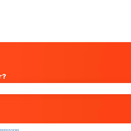
r?
 pesquisa está em branco.
pressoras