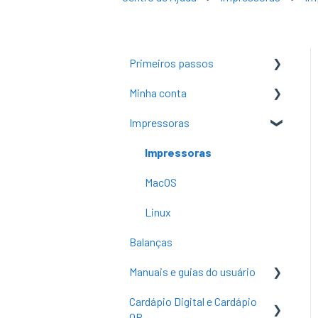
Primeiros passos
Minha conta
Criar conta
Impressoras
Mudar senha
Introdução
Configurações iniciais
Alterar plano ou módulo
Impressoras
Gerenciar conta
Planos e Módulos
MacOS
Medios de pago
Linux
Balanças
Manuais e guias do usuário
Cardápio Digital e Cardápio
Seção 'Restaurante'
QR