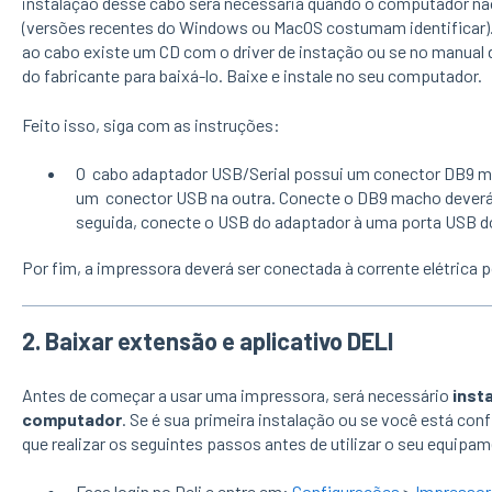
instalação desse cabo será necessária quando o computador n
(versões recentes do Windows ou MacOS costumam identificar). 
ao cabo existe um CD com o driver de instação ou se no manual d
do fabricante para baixá-lo. Baixe e instale no seu computador.
Feito isso, siga com as instruções:
O
cabo adaptador USB/Serial
possui um
conector DB9 
um
conector USB
na outra. Conecte o DB9 macho deverá
seguida, conecte o USB do adaptador à uma porta USB 
Por fim, a impressora deverá ser conectada à corrente elétrica 
2.
Baixar extensão e aplicativo DELI
Antes de começar a usar uma impressora, será necessário
inst
computador
. Se é sua primeira instalação ou se você está co
que realizar os seguintes passos antes de utilizar o seu equipa
Faça login no Deli e entre em:
Configurações
>
Impressor