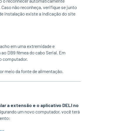
ão o reconhecer automaticamente
Caso não reconheça, verifique se junto
e instalação existe a indicação do site
macho
em uma extremidade e
 ao DB9 fêmea do cabo Serial. Em
do computador.
por meio da fonte de alimentação.
alar a extensão e o aplicativo DELI no
nfigurando um novo computador, você terá
mento:
as