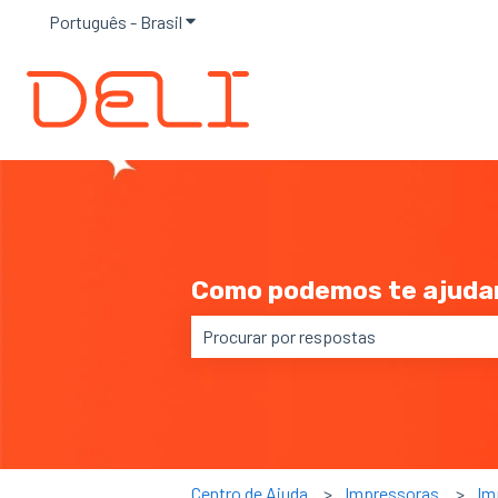
Português - Brasil
Mostrar submenu para traduções
Como podemos te ajuda
Não há sugestões porque o campo de
Centro de Ajuda
Impressoras
Im