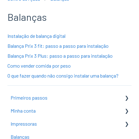
Balanças
Instalação de balança digital
Balança Prix 3 fit: passo a passo para instalação
Balança Prix 3 Plus: passo a passo para instalação
Como vender comida por peso
O que fazer quando não consigo instalar uma balança?
Primeiros passos
Minha conta
Criar conta
Impressoras
Mudar senha
Introdução
Balanças
Configurações iniciais
Alterar plano ou módulo
Impressoras